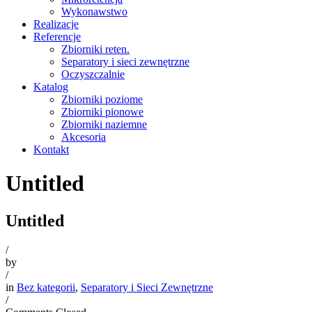
Wykonawstwo
Realizacje
Referencje
Zbiorniki reten.
Separatory i sieci zewnętrzne
Oczyszczalnie
Katalog
Zbiorniki poziome
Zbiorniki pionowe
Zbiorniki naziemne
Akcesoria
Kontakt
Untitled
Untitled
/
by
/
in
Bez kategorii
,
Separatory i Sieci Zewnętrzne
/