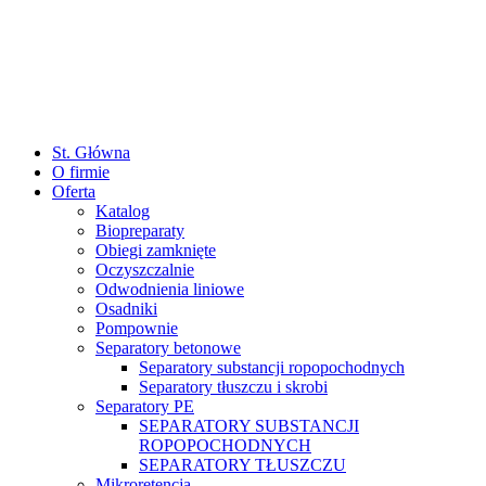
St. Główna
O firmie
Oferta
Katalog
Biopreparaty
Obiegi zamknięte
Oczyszczalnie
Odwodnienia liniowe
Osadniki
Pompownie
Separatory betonowe
Separatory substancji ropopochodnych
Separatory tłuszczu i skrobi
Separatory PE
SEPARATORY SUBSTANCJI
ROPOPOCHODNYCH
SEPARATORY TŁUSZCZU
Mikroretencja