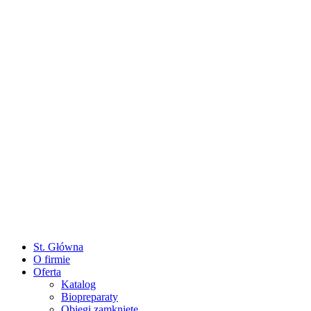
St. Główna
O firmie
Oferta
Katalog
Biopreparaty
Obiegi zamknięte