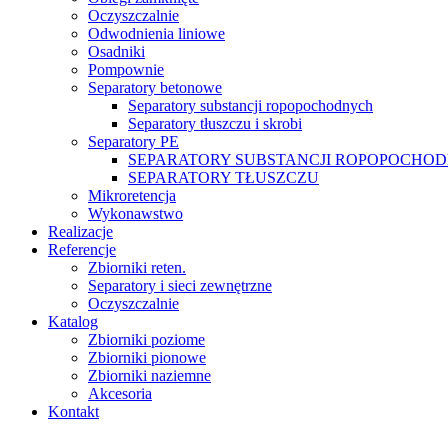
Oczyszczalnie
Odwodnienia liniowe
Osadniki
Pompownie
Separatory betonowe
Separatory substancji ropopochodnych
Separatory tłuszczu i skrobi
Separatory PE
SEPARATORY SUBSTANCJI ROPOPOCHO
SEPARATORY TŁUSZCZU
Mikroretencja
Wykonawstwo
Realizacje
Referencje
Zbiorniki reten.
Separatory i sieci zewnętrzne
Oczyszczalnie
Katalog
Zbiorniki poziome
Zbiorniki pionowe
Zbiorniki naziemne
Akcesoria
Kontakt