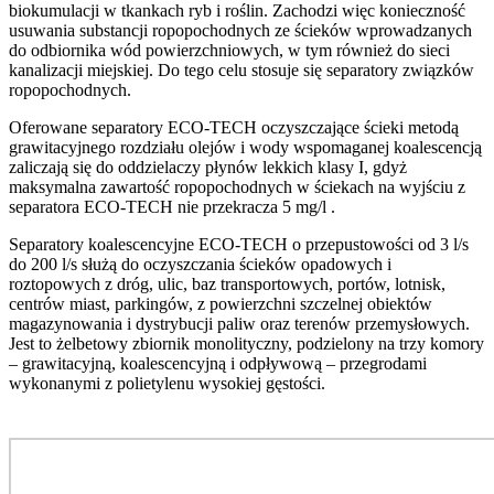
biokumulacji w tkankach ryb i roślin. Zachodzi więc konieczność
usuwania substancji ropopochodnych ze ścieków wprowadzanych
do odbiornika wód powierzchniowych, w tym również do sieci
kanalizacji miejskiej. Do tego celu stosuje się separatory związków
ropopochodnych.
Oferowane separatory ECO-TECH oczyszczające ścieki metodą
grawitacyjnego rozdziału olejów i wody wspomaganej koalescencją
zaliczają się do oddzielaczy płynów lekkich klasy I, gdyż
maksymalna zawartość ropopochodnych w ściekach na wyjściu z
separatora ECO-TECH nie przekracza 5 mg/l .
Separatory koalescencyjne ECO-TECH o przepustowości od 3 l/s
do 200 l/s służą do oczyszczania ścieków opadowych i
roztopowych z dróg, ulic, baz transportowych, portów, lotnisk,
centrów miast, parkingów, z powierzchni szczelnej obiektów
magazynowania i dystrybucji paliw oraz terenów przemysłowych.
Jest to żelbetowy zbiornik monolityczny, podzielony na trzy komory
– grawitacyjną, koalescencyjną i odpływową – przegrodami
wykonanymi z polietylenu wysokiej gęstości.