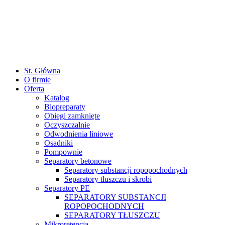
St. Główna
O firmie
Oferta
Katalog
Biopreparaty
Obiegi zamknięte
Oczyszczalnie
Odwodnienia liniowe
Osadniki
Pompownie
Separatory betonowe
Separatory substancji ropopochodnych
Separatory tłuszczu i skrobi
Separatory PE
SEPARATORY SUBSTANCJI
ROPOPOCHODNYCH
SEPARATORY TŁUSZCZU
Mikroretencja