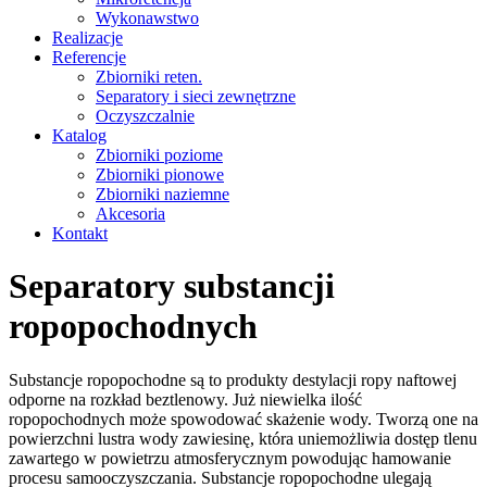
Wykonawstwo
Realizacje
Referencje
Zbiorniki reten.
Separatory i sieci zewnętrzne
Oczyszczalnie
Katalog
Zbiorniki poziome
Zbiorniki pionowe
Zbiorniki naziemne
Akcesoria
Kontakt
Separatory substancji
ropopochodnych
Substancje ropopochodne są to produkty destylacji ropy naftowej
odporne na rozkład beztlenowy. Już niewielka ilość
ropopochodnych może spowodować skażenie wody. Tworzą one na
powierzchni lustra wody zawiesinę, która uniemożliwia dostęp tlenu
zawartego w powietrzu atmosferycznym powodując hamowanie
procesu samooczyszczania. Substancje ropopochodne ulegają